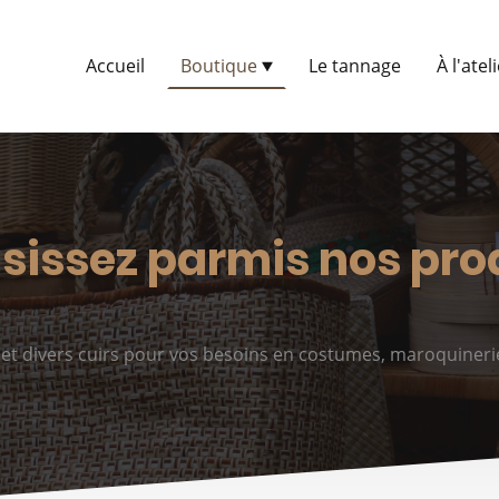
Accueil
Boutique
Le tannage
À l'atel
sissez parmis nos pro
x et divers cuirs pour vos besoins en costumes, maroquiner