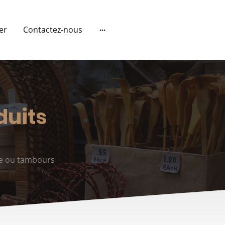
ier
Contactez-nous
duits
ie ou tambours