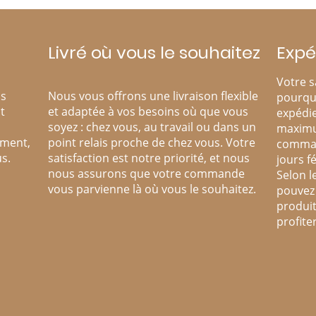
Livré où vous le souhaitez
Expé
Votre s
os
Nous vous offrons une livraison flexible
pourqu
t
et adaptée à vos besoins où que vous
expédie
soyez : chez vous, au travail ou dans un
maximu
ement,
point relais proche de chez vous. Votre
comman
s.
satisfaction est notre priorité, et nous
jours fé
nous assurons que votre commande
Selon l
vous parvienne là où vous le souhaitez.
pouvez 
produit
profite