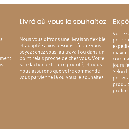
Livré où vous le souhaitez
Expé
Votre s
os
Nous vous offrons une livraison flexible
pourqu
t
et adaptée à vos besoins où que vous
expédie
soyez : chez vous, au travail ou dans un
maximu
ement,
point relais proche de chez vous. Votre
comman
s.
satisfaction est notre priorité, et nous
jours fé
nous assurons que votre commande
Selon l
vous parvienne là où vous le souhaitez.
pouvez 
produit
profite