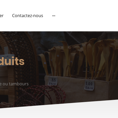
ier
Contactez-nous
duits
ie ou tambours