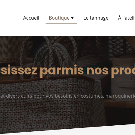
Accueil
Boutique
Le tannage
À l'atel
sissez parmis nos pro
x et divers cuirs pour vos besoins en costumes, maroquiner