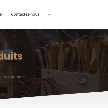
ier
Contactez-nous
duits
ie ou tambours