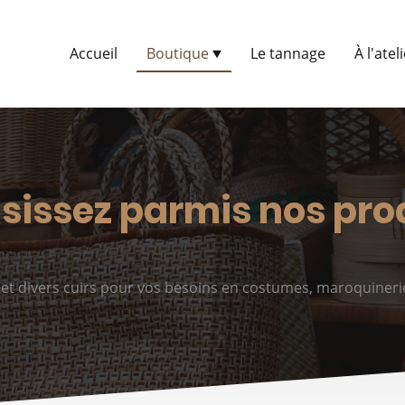
Accueil
Boutique
Le tannage
À l'atel
sissez parmis nos pro
x et divers cuirs pour vos besoins en costumes, maroquiner