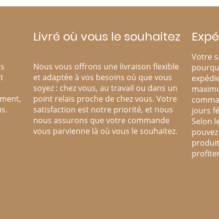
Livré où vous le souhaitez
Expé
Votre s
os
Nous vous offrons une livraison flexible
pourqu
t
et adaptée à vos besoins où que vous
expédie
soyez : chez vous, au travail ou dans un
maximu
ement,
point relais proche de chez vous. Votre
comman
s.
satisfaction est notre priorité, et nous
jours fé
nous assurons que votre commande
Selon l
vous parvienne là où vous le souhaitez.
pouvez 
produit
profite